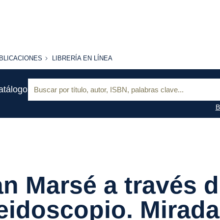
BLICACIONES
LIBRERÍA
BLICACIONES
LIBRERÍA EN LÍNEA
EN
LÍNEA
Buscar:
atálogo
B
n Marsé a través d
eidoscopio. Mirada