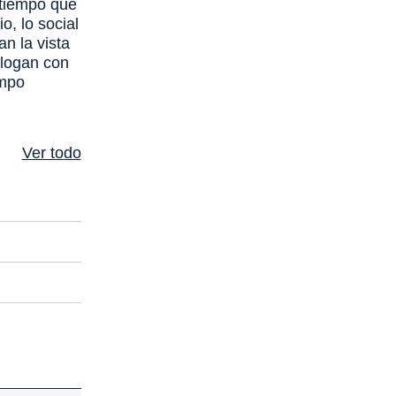
 tiempo que
o, lo social
an la vista
alogan con
empo
Ver todo