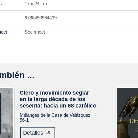
s
17 x 24 cm
9788490964439
heet
See sheet
mbién ...
Clero y movimiento seglar
en la larga década de los
sesenta: hacia un 68 católico
Mélanges de la Casa de Velázquez
56-1
Detalles