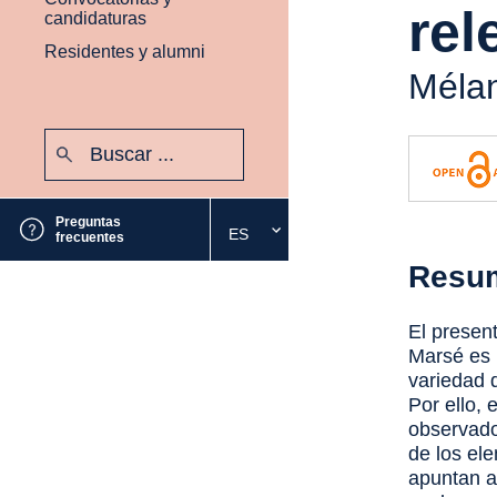
rel
candidaturas
Residentes y alumni
Mélan
Buscar:
Enviar
Preguntas
ES
Seleccione
frecuentes
el
Resu
idioma
deseado
El presen
Marsé es 
variedad 
Por ello, 
observado
de los el
apuntan a 