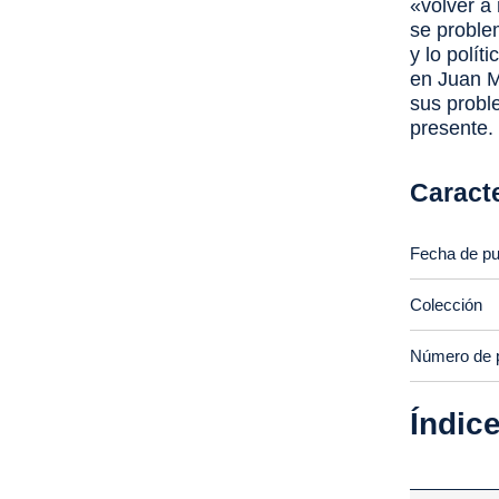
«volver a
se problem
y lo polít
en Juan M
sus proble
presente.
Caracte
Fecha de pu
Colección
Número de 
Índic