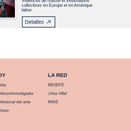
Violences de masse et inhumations
collectives en Europe et en Amérique
latine
Detalles
OY
LA RED
ista
RESEFE
ofesor/investigador
¡Viva Villa!
fesional del arte
MIAS
rioso