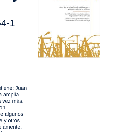
4-1
stiene: Juan
a amplia
a vez más.
son
de algunos
e y otros
lelamente,