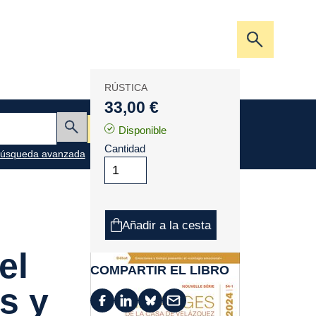
Abrir/cerra
la
barra
RÚSTICA
de
33,00 €
búsqueda
Mi cesta
Disponible
Enviar
Cantidad
úsqueda avanzada
Añadir a la cesta
el
COMPARTIR EL LIBRO
s y