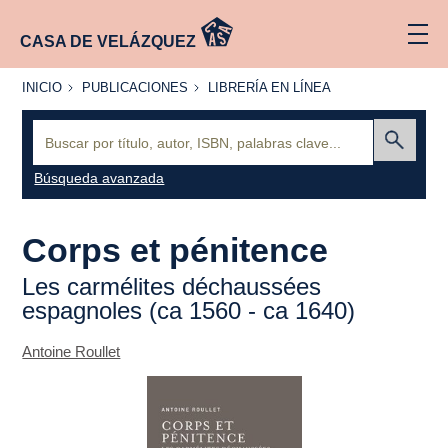
CASA DE VELÁZQUEZ
INICIO
PUBLICACIONES
LIBRERÍA
INICIO
PUBLICACIONES
LIBRERÍA EN LÍNEA
EN
LÍNEA
Buscar:
Enviar
Búsqueda avanzada
Corps et pénitence
Les carmélites déchaussées
espagnoles (
ca
1560 -
ca
1640)
Antoine Roullet