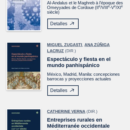
Al-Andalus et le Maghreb à l’époque des
e
e
e
e
Omeyyades de Cordoue (II
/VIII
-V
/XI
siècle)
Detalles
MIGUEL ZUGASTI
,
ANA ZÚÑIGA
LACRUZ
(DIR.)
Espectáculo y fiesta en el
mundo panhispánico
México, Madrid, Manila: concepciones
barrocas y proyecciones actuales
Detalles
CATHERINE VERNA
(DIR.)
Entreprises rurales en
Méditerranée occidentale