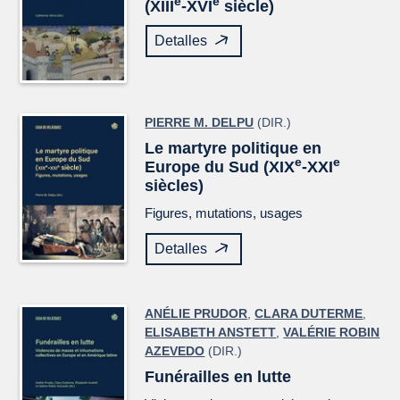
e
e
(XIII
-XVI
siècle)
Detalles
PIERRE M. DELPU
(DIR.)
Le martyre politique en
e
e
Europe du Sud (XIX
-XXI
siècles)
Figures, mutations, usages
Detalles
ANÉLIE PRUDOR
,
CLARA DUTERME
,
ELISABETH ANSTETT
,
VALÉRIE ROBIN
AZEVEDO
(DIR.)
Funérailles en lutte