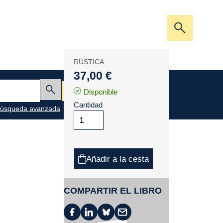
Abrir/cerra
la
barra
RÚSTICA
de
37,00 €
búsqueda
Mi cesta
Disponible
Enviar
Cantidad
úsqueda avanzada
Añadir a la cesta
COMPARTIR EL LIBRO