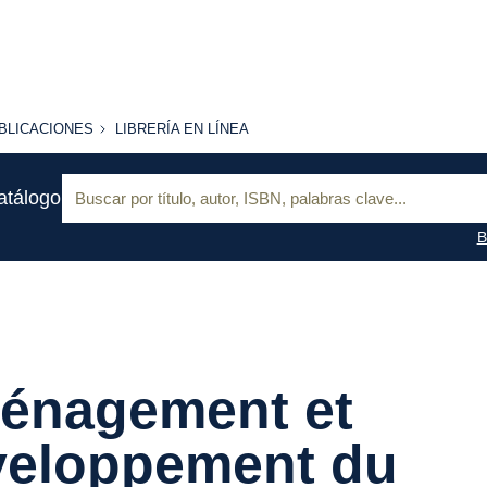
BLICACIONES
LIBRERÍA
BLICACIONES
LIBRERÍA EN LÍNEA
EN
LÍNEA
Buscar:
atálogo
B
énagement et
veloppement du