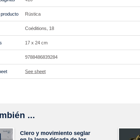
 producto
Rústica
Coéditions, 18
s
17 x 24 cm
9788486839284
heet
See sheet
mbién ...
Clero y movimiento seglar
en la larga década de los