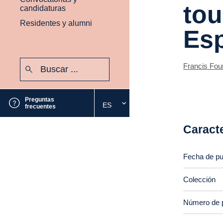
tou
candidaturas
Residentes y alumni
Es
Buscar:
Francis Fou
Enviar
Preguntas
ES
Seleccione
frecuentes
el
Caracte
idioma
deseado
Fecha de pu
Colección
Número de 