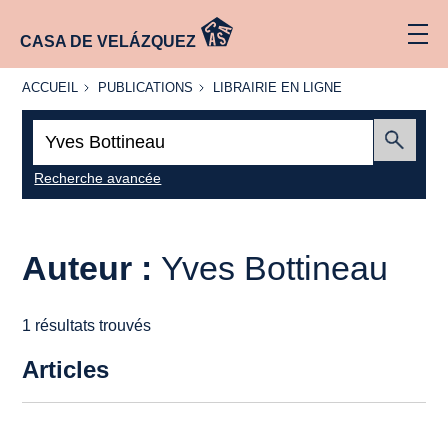
CASA DE VELÁZQUEZ
ACCUEIL
PUBLICATIONS
LIBRAIRIE
ACCUEIL
PUBLICATIONS
LIBRAIRIE EN LIGNE
EN LIGNE
Recherche
:
Envoyer
Recherche avancée
Auteur :
Yves Bottineau
1 résultats trouvés
Articles