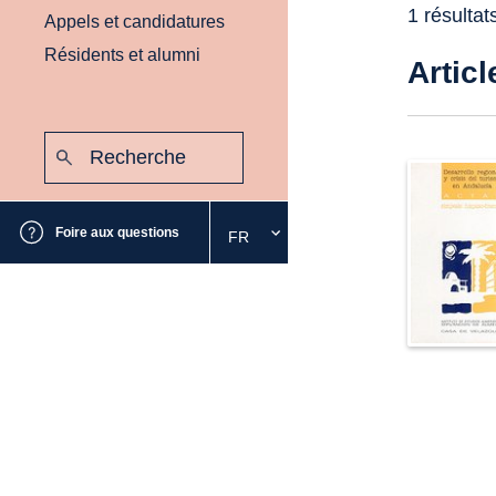
1 résultat
Appels et candidatures
Résidents et alumni
Articl
Recherche
:
Envoyer
Foire aux questions
FR
Sélectionnez
la
langue
souhaitée