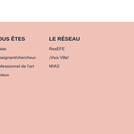
OUS ÊTES
LE RÉSEAU
iste
ResEFE
seignant/chercheur
¡Viva Villa!
fessionnel de l'art
MIAS
rieux