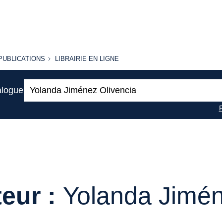
PUBLICATIONS
LIBRAIRIE
PUBLICATIONS
LIBRAIRIE EN LIGNE
EN LIGNE
Recherche
alogue
:
eur :
Yolanda Jimén