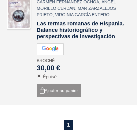
CARMEN FERNÁNDEZ OCHOA
,
ÁNGEL
MORILLO CERDÁN
,
MAR ZARZALEJOS
PRIETO
,
VIRGINIA GARCÍA ENTERO
Las termas romanas de Hispania.
Balance historiográfico y
perspectivas de investigación
BROCHÉ
30,00 €
Épuisé
Ajouter au panier
1