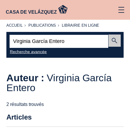
CASA DE VELÁZQUEZ
ACCUEIL
PUBLICATIONS
LIBRAIRIE
ACCUEIL
PUBLICATIONS
LIBRAIRIE EN LIGNE
EN LIGNE
Recherche
:
Envoyer
Recherche avancée
Auteur :
Virginia García
Entero
2 résultats trouvés
Articles