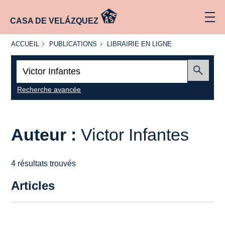
CASA DE VELÁZQUEZ
ACCUEIL
PUBLICATIONS
LIBRAIRIE
ACCUEIL
PUBLICATIONS
LIBRAIRIE EN LIGNE
EN LIGNE
Recherche
:
Envoyer
Recherche avancée
Auteur :
Victor Infantes
4 résultats trouvés
Articles