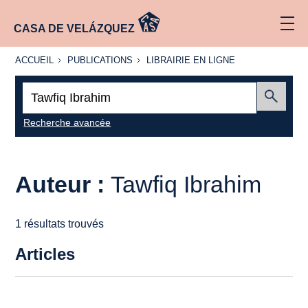
CASA DE VELÁZQUEZ
ACCUEIL
PUBLICATIONS
LIBRAIRIE
ACCUEIL
PUBLICATIONS
LIBRAIRIE EN LIGNE
EN LIGNE
Recherche
:
Envoyer
Recherche avancée
Auteur :
Tawfiq Ibrahim
1 résultats trouvés
Articles