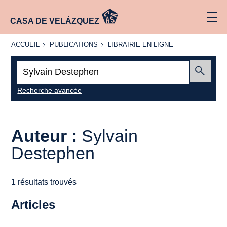
CASA DE VELÁZQUEZ
ACCUEIL
PUBLICATIONS
LIBRAIRIE
ACCUEIL
PUBLICATIONS
LIBRAIRIE EN LIGNE
EN LIGNE
Recherche
:
Envoyer
Recherche avancée
Auteur :
Sylvain
Destephen
1 résultats trouvés
Articles