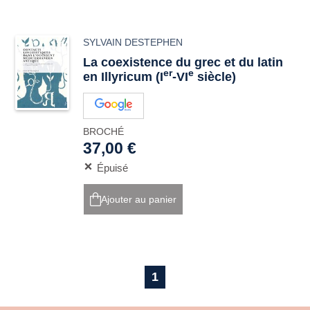
SYLVAIN DESTEPHEN
La coexistence du grec et du latin
er
e
en Illyricum (I
-VI
siècle)
BROCHÉ
37,00 €
Épuisé
Ajouter au panier
1