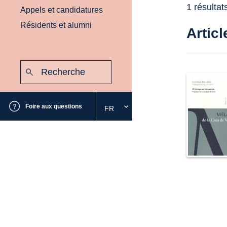
1 résultat
Appels et candidatures
Résidents et alumni
Articl
Recherche
:
Envoyer
Foire aux questions
FR
Sélectionnez
la
langue
souhaitée