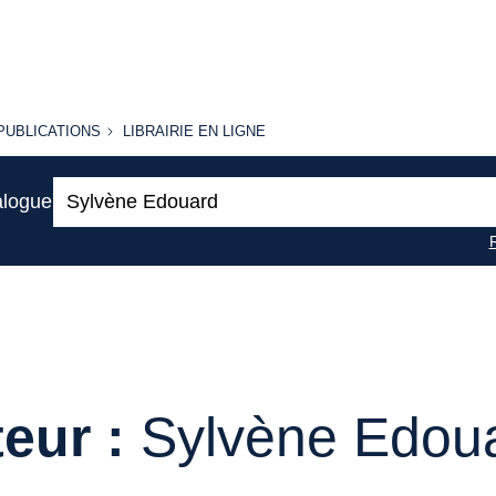
PUBLICATIONS
LIBRAIRIE
PUBLICATIONS
LIBRAIRIE EN LIGNE
EN LIGNE
Recherche
alogue
:
eur :
Sylvène Edou