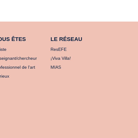
OUS ÊTES
LE RÉSEAU
iste
ResEFE
seignant/chercheur
¡Viva Villa!
fessionnel de l'art
MIAS
rieux