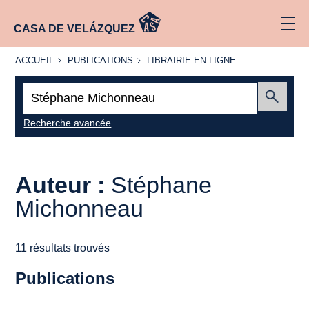
CASA DE VELÁZQUEZ
ACCUEIL
PUBLICATIONS
LIBRAIRIE
ACCUEIL
PUBLICATIONS
LIBRAIRIE EN LIGNE
EN LIGNE
Recherche
:
Envoyer
Recherche avancée
Auteur :
Stéphane
Michonneau
11 résultats trouvés
Publications