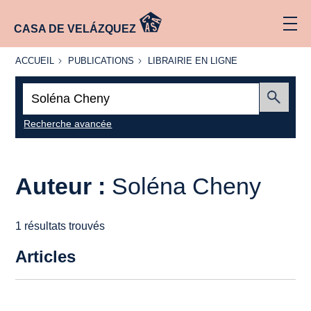
CASA DE VELÁZQUEZ
ACCUEIL
PUBLICATIONS
LIBRAIRIE
ACCUEIL
PUBLICATIONS
LIBRAIRIE EN LIGNE
EN LIGNE
Recherche
:
Envoyer
Recherche avancée
Auteur :
Soléna Cheny
1 résultats trouvés
Articles