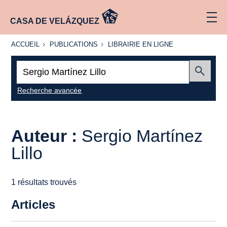
CASA DE VELÁZQUEZ
ACCUEIL
PUBLICATIONS
LIBRAIRIE
ACCUEIL
PUBLICATIONS
LIBRAIRIE EN LIGNE
EN LIGNE
Recherche
:
Envoyer
Recherche avancée
Auteur :
Sergio Martínez
Lillo
1 résultats trouvés
Articles