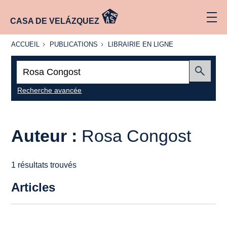
CASA DE VELÁZQUEZ
ACCUEIL
PUBLICATIONS
LIBRAIRIE
ACCUEIL
PUBLICATIONS
LIBRAIRIE EN LIGNE
EN LIGNE
Recherche
:
Envoyer
Recherche avancée
Auteur :
Rosa Congost
1 résultats trouvés
Articles