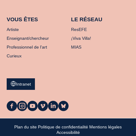
VOUS ÊTES
LE RÉSEAU
Artiste
ResEFE
Enseignant/chercheur
¡Viva Villa!
Professionnel de l'art
MIAS
Curieux
Intranet
La
La
La
La
La
La
Casa
Casa
Casa
Casa
Casa
Casa
sur
sur
sur
sur
sur
sur
Facebook
Instagram
Youtube
Vimeo
LinkedIn
Bluesky
Plan du site
Politique de confidentialité
Mentions légales
Mon panier
Accessibilité