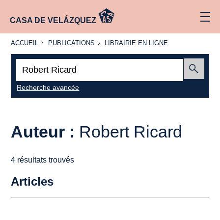
CASA DE VELÁZQUEZ
ACCUEIL
PUBLICATIONS
LIBRAIRIE
ACCUEIL
PUBLICATIONS
LIBRAIRIE EN LIGNE
EN LIGNE
Recherche
:
Envoyer
Recherche avancée
Auteur :
Robert Ricard
4 résultats trouvés
Articles