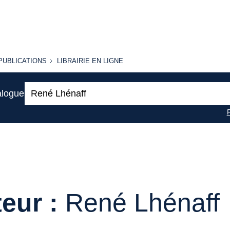
PUBLICATIONS
LIBRAIRIE
PUBLICATIONS
LIBRAIRIE EN LIGNE
EN LIGNE
Recherche
alogue
:
eur :
René Lhénaff