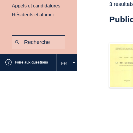
3 résultat
Appels et candidatures
Résidents et alumni
Publi
Recherche
:
Envoyer
Foire aux questions
FR
Sélectionnez
la
langue
souhaitée