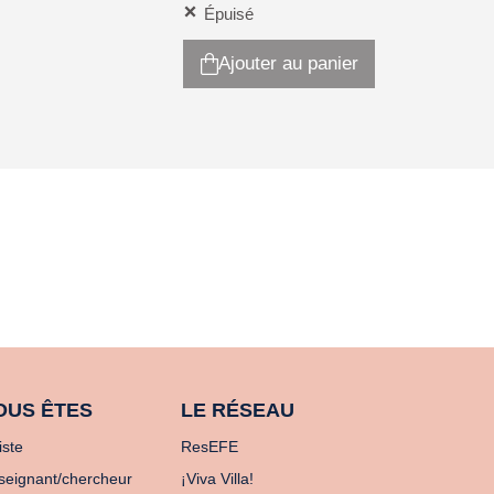
Épuisé
Ajouter au panier
OUS ÊTES
LE RÉSEAU
iste
ResEFE
seignant/chercheur
¡Viva Villa!