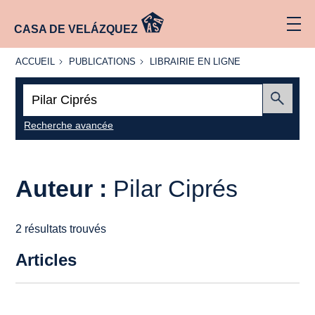
CASA DE VELÁZQUEZ
ACCUEIL
PUBLICATIONS
LIBRAIRIE
ACCUEIL
PUBLICATIONS
LIBRAIRIE EN LIGNE
EN LIGNE
Recherche
:
Envoyer
Recherche avancée
Auteur :
Pilar Ciprés
2 résultats trouvés
Articles