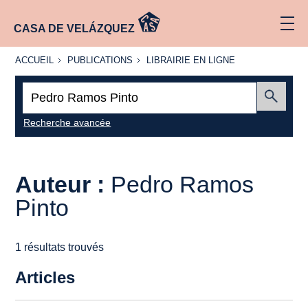
CASA DE VELÁZQUEZ
ACCUEIL
PUBLICATIONS
LIBRAIRIE
ACCUEIL
PUBLICATIONS
LIBRAIRIE EN LIGNE
EN LIGNE
Recherche
:
Envoyer
Recherche avancée
Auteur :
Pedro Ramos
Pinto
1 résultats trouvés
Articles