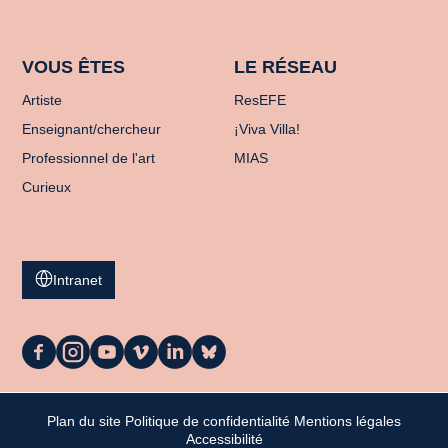
VOUS ÊTES
LE RÉSEAU
Artiste
ResEFE
Enseignant/chercheur
¡Viva Villa!
Professionnel de l'art
MIAS
Curieux
Intranet
La
La
La
La
La
La
Casa
Casa
Casa
Casa
Casa
Casa
sur
sur
sur
sur
sur
sur
Facebook
Instagram
Youtube
Vimeo
LinkedIn
Bluesky
Plan du site
Politique de confidentialité
Mentions légales
Mon panier
Accessibilité