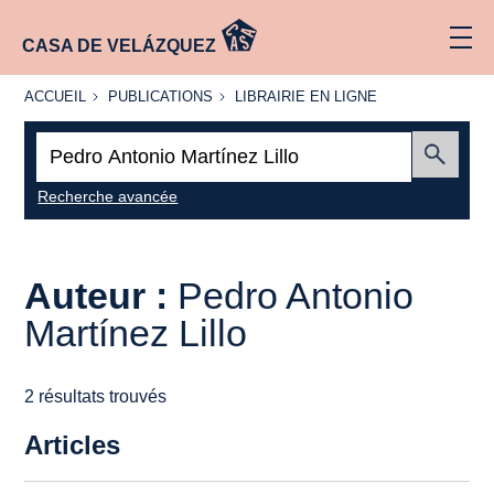
CASA DE VELÁZQUEZ
ACCUEIL
PUBLICATIONS
LIBRAIRIE
ACCUEIL
PUBLICATIONS
LIBRAIRIE EN LIGNE
EN LIGNE
Recherche
:
Envoyer
Recherche avancée
Auteur :
Pedro Antonio
Martínez Lillo
2 résultats trouvés
Articles