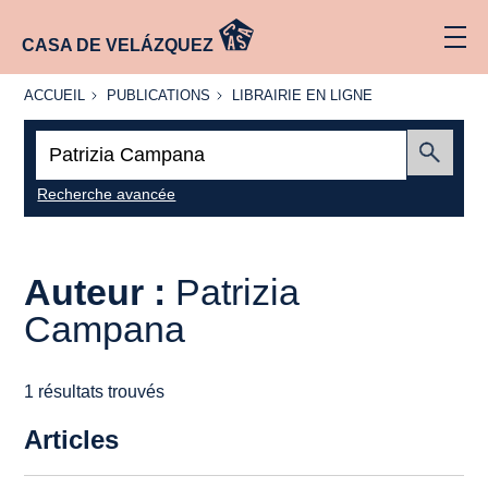
CASA DE VELÁZQUEZ
ACCUEIL
PUBLICATIONS
LIBRAIRIE
ACCUEIL
PUBLICATIONS
LIBRAIRIE EN LIGNE
EN LIGNE
Recherche
:
Envoyer
Recherche avancée
Auteur :
Patrizia
Campana
1 résultats trouvés
Articles