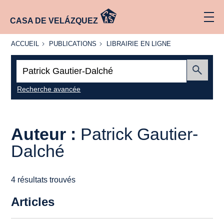
CASA DE VELÁZQUEZ
ACCUEIL
PUBLICATIONS
LIBRAIRIE
ACCUEIL
PUBLICATIONS
LIBRAIRIE EN LIGNE
EN LIGNE
Recherche
:
Envoyer
Recherche avancée
Auteur :
Patrick Gautier-
Dalché
4 résultats trouvés
Articles