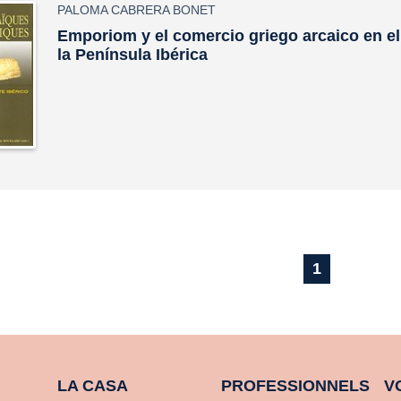
PALOMA CABRERA BONET
Emporiom y el comercio griego arcaico en el
la Península Ibérica
1
LA CASA
PROFESSIONNELS
V