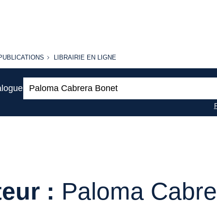
PUBLICATIONS
LIBRAIRIE
PUBLICATIONS
LIBRAIRIE EN LIGNE
EN LIGNE
Recherche
alogue
:
eur :
Paloma Cabre