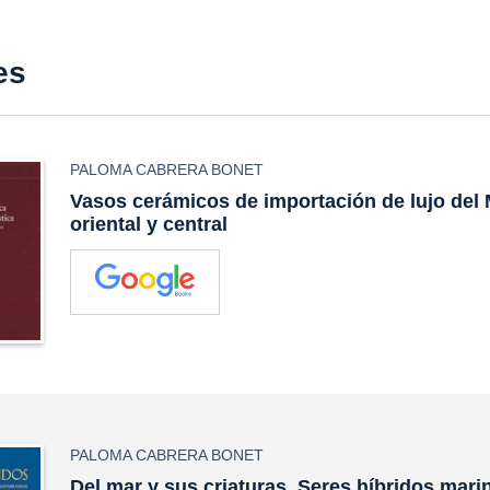
es
PALOMA CABRERA BONET
Vasos cerámicos de importación de lujo del
oriental y central
PALOMA CABRERA BONET
Del mar y sus criaturas. Seres híbridos mari