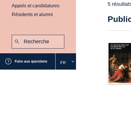
5 résultat
Appels et candidatures
Résidents et alumni
Publi
Recherche
:
Envoyer
Foire aux questions
FR
Sélectionnez
la
langue
souhaitée