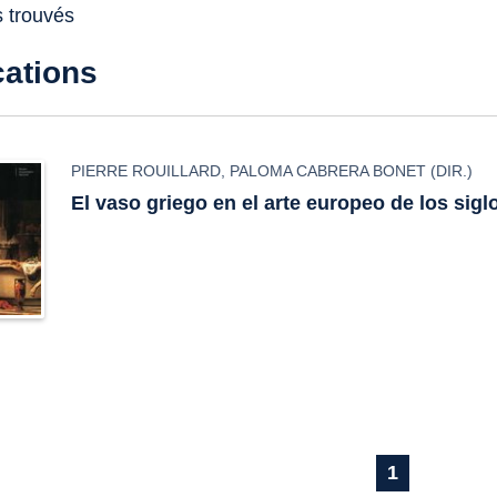
s trouvés
cations
PIERRE ROUILLARD
,
PALOMA CABRERA BONET
(DIR.)
El vaso griego en el arte europeo de los siglo
1