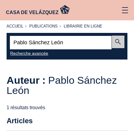
CASA DE VELÁZQUEZ
ACCUEIL
PUBLICATIONS
LIBRAIRIE
ACCUEIL
PUBLICATIONS
LIBRAIRIE EN LIGNE
EN LIGNE
Recherche
:
Envoyer
Recherche avancée
Auteur :
Pablo Sánchez
León
1 résultats trouvés
Articles