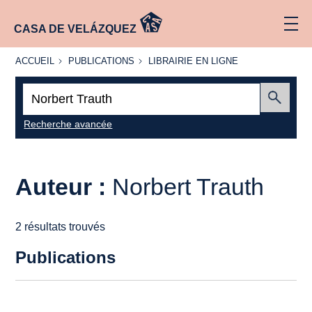
CASA DE VELÁZQUEZ
ACCUEIL
PUBLICATIONS
LIBRAIRIE
ACCUEIL
PUBLICATIONS
LIBRAIRIE EN LIGNE
EN LIGNE
Recherche
:
Envoyer
Recherche avancée
Auteur :
Norbert Trauth
2 résultats trouvés
Publications