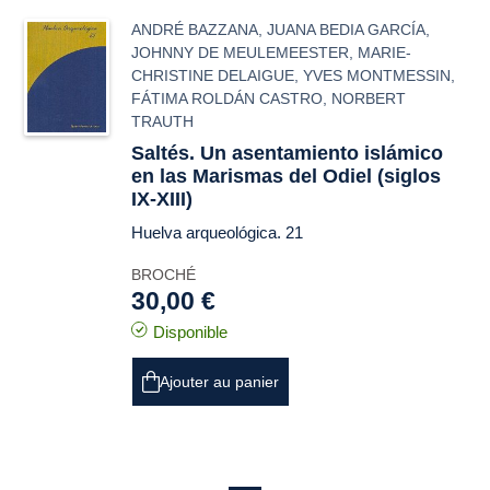
ANDRÉ BAZZANA
,
JUANA BEDIA GARCÍA
,
JOHNNY DE MEULEMEESTER
,
MARIE-
CHRISTINE DELAIGUE
,
YVES MONTMESSIN
,
FÁTIMA ROLDÁN CASTRO
,
NORBERT
TRAUTH
Saltés. Un asentamiento islámico
en las Marismas del Odiel (siglos
IX-XIII)
Huelva arqueológica. 21
BROCHÉ
30,00 €
Disponible
Ajouter au panier