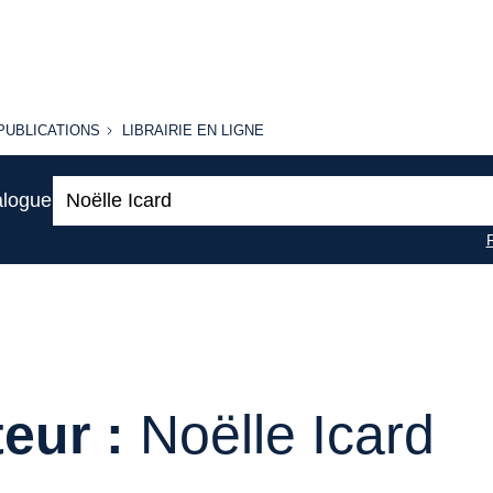
PUBLICATIONS
LIBRAIRIE
PUBLICATIONS
LIBRAIRIE EN LIGNE
EN LIGNE
Recherche
alogue
:
eur :
Noëlle Icard