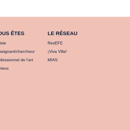
OUS ÊTES
LE RÉSEAU
iste
ResEFE
seignant/chercheur
¡Viva Villa!
fessionnel de l'art
MIAS
rieux