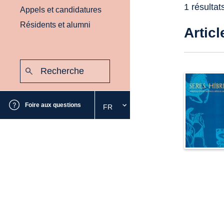
1 résultat
Appels et candidatures
Résidents et alumni
Articl
Recherche
:
Envoyer
Foire aux questions
FR
Sélectionnez
la
langue
souhaitée