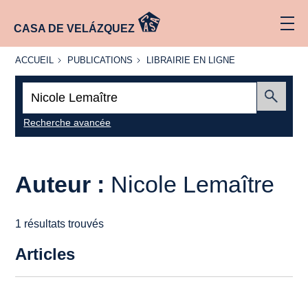
CASA DE VELÁZQUEZ
ACCUEIL
PUBLICATIONS
LIBRAIRIE
ACCUEIL
PUBLICATIONS
LIBRAIRIE EN LIGNE
EN LIGNE
Recherche
:
Envoyer
Recherche avancée
Auteur :
Nicole Lemaître
1 résultats trouvés
Articles