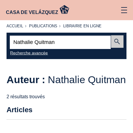
CASA DE VELÁZQUEZ
ACCUEIL
PUBLICATIONS
LIBRAIRIE
ACCUEIL
PUBLICATIONS
LIBRAIRIE EN LIGNE
EN LIGNE
Recherche
:
Envoyer
Recherche avancée
Auteur :
Nathalie Quitman
2 résultats trouvés
Articles