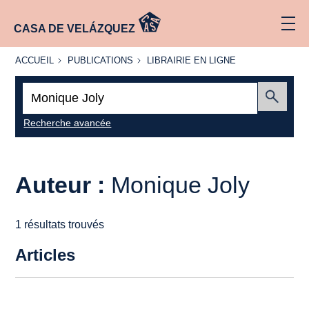
CASA DE VELÁZQUEZ
ACCUEIL
PUBLICATIONS
LIBRAIRIE
ACCUEIL
PUBLICATIONS
LIBRAIRIE EN LIGNE
EN LIGNE
Recherche
:
Envoyer
Recherche avancée
Auteur :
Monique Joly
1 résultats trouvés
Articles