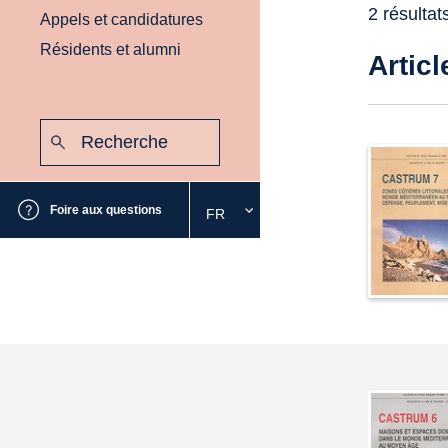
2 résultat
Appels et candidatures
Résidents et alumni
Articl
Recherche
:
Envoyer
Foire aux questions
FR
Sélectionnez
la
langue
souhaitée