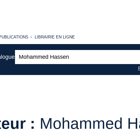
PUBLICATIONS
LIBRAIRIE
PUBLICATIONS
LIBRAIRIE EN LIGNE
EN LIGNE
Recherche
alogue
:
eur :
Mohammed H