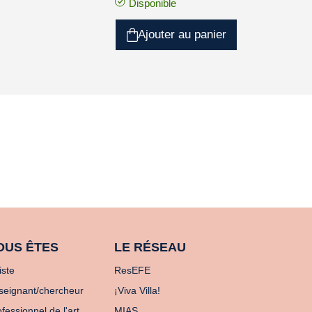
Disponible
Ajouter au panier
OUS ÊTES
LE RÉSEAU
iste
ResEFE
seignant/chercheur
¡Viva Villa!
fessionnel de l'art
MIAS