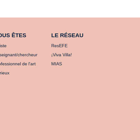
OUS ÊTES
LE RÉSEAU
iste
ResEFE
seignant/chercheur
¡Viva Villa!
fessionnel de l'art
MIAS
rieux