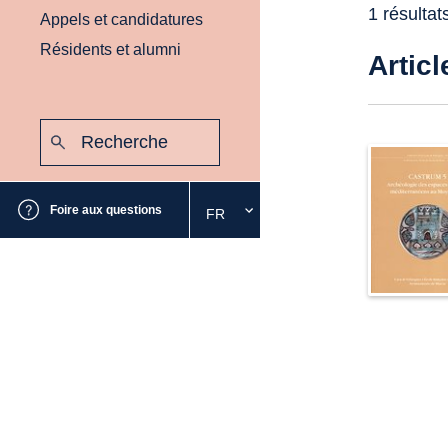
1 résultat
Appels et candidatures
Résidents et alumni
Articl
Recherche
:
Envoyer
Foire aux questions
FR
Sélectionnez
la
langue
souhaitée