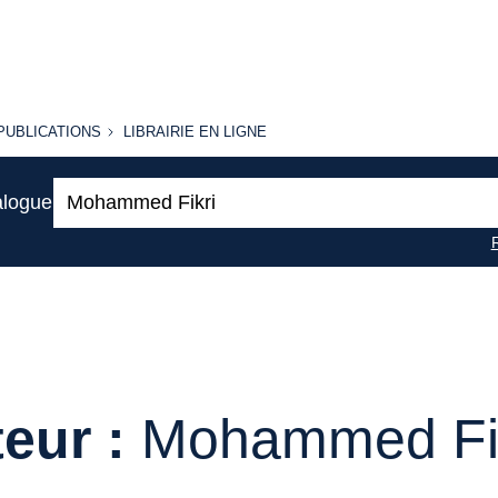
PUBLICATIONS
LIBRAIRIE
PUBLICATIONS
LIBRAIRIE EN LIGNE
EN LIGNE
Recherche
alogue
:
eur :
Mohammed Fi