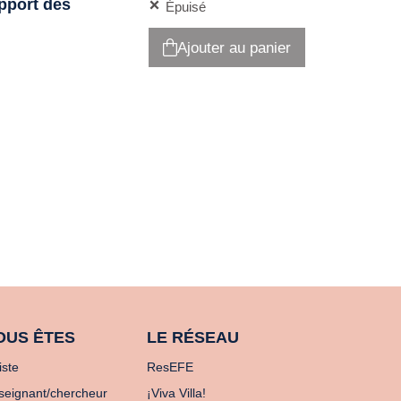
apport des
Épuisé
Ajouter au panier
OUS ÊTES
LE RÉSEAU
iste
ResEFE
seignant/chercheur
¡Viva Villa!