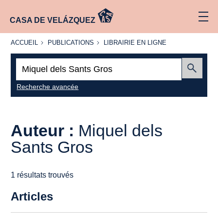
CASA DE VELÁZQUEZ
ACCUEIL
PUBLICATIONS
LIBRAIRIE
ACCUEIL
PUBLICATIONS
LIBRAIRIE EN LIGNE
EN LIGNE
Recherche
:
Envoyer
Recherche avancée
Auteur :
Miquel dels
Sants Gros
1 résultats trouvés
Articles