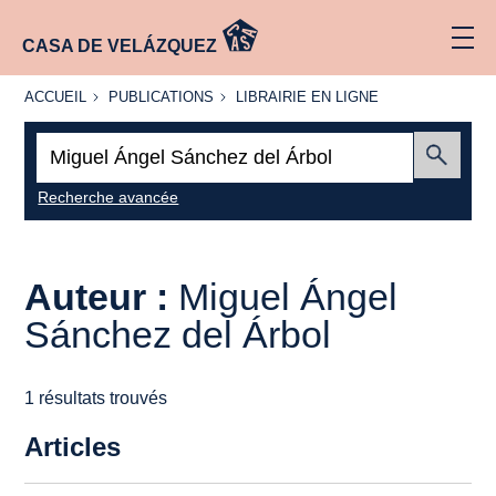
CASA DE VELÁZQUEZ
ACCUEIL
PUBLICATIONS
LIBRAIRIE
ACCUEIL
PUBLICATIONS
LIBRAIRIE EN LIGNE
EN LIGNE
Recherche
:
Envoyer
Recherche avancée
Auteur :
Miguel Ángel
Sánchez del Árbol
1 résultats trouvés
Articles