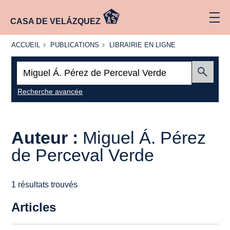
CASA DE VELÁZQUEZ
ACCUEIL
PUBLICATIONS
LIBRAIRIE
ACCUEIL
PUBLICATIONS
LIBRAIRIE EN LIGNE
EN LIGNE
Recherche
:
Envoyer
Recherche avancée
Auteur :
Miguel Á. Pérez
de Perceval Verde
1 résultats trouvés
Articles