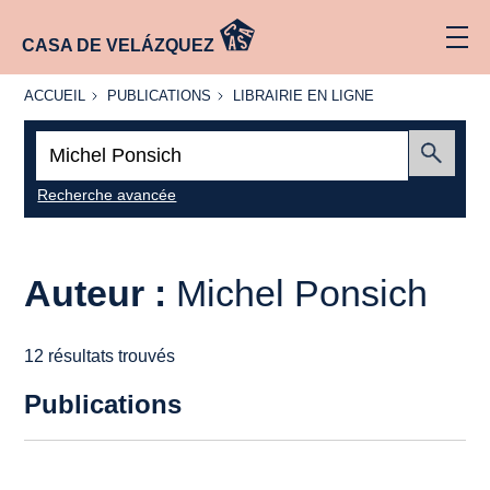
CASA DE VELÁZQUEZ
ACCUEIL
PUBLICATIONS
LIBRAIRIE
ACCUEIL
PUBLICATIONS
LIBRAIRIE EN LIGNE
EN LIGNE
Recherche
:
Envoyer
Recherche avancée
Auteur :
Michel Ponsich
12 résultats trouvés
Publications