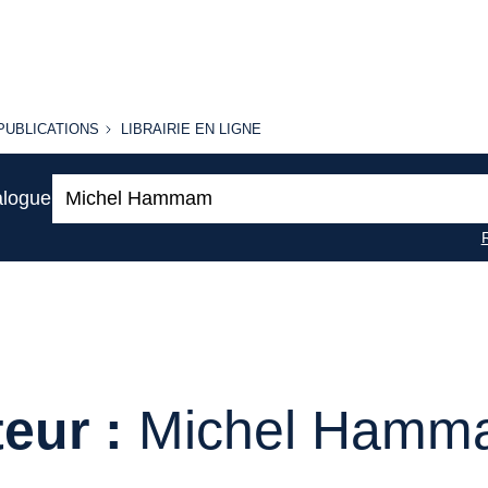
PUBLICATIONS
LIBRAIRIE
PUBLICATIONS
LIBRAIRIE EN LIGNE
EN LIGNE
Recherche
alogue
:
eur :
Michel Hamm