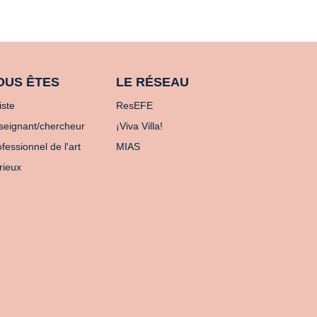
OUS ÊTES
LE RÉSEAU
iste
ResEFE
seignant/chercheur
¡Viva Villa!
fessionnel de l'art
MIAS
rieux