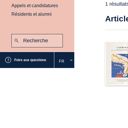
1 résultat
Appels et candidatures
Résidents et alumni
Articl
Recherche
:
Envoyer
Foire aux questions
FR
Sélectionnez
la
langue
souhaitée