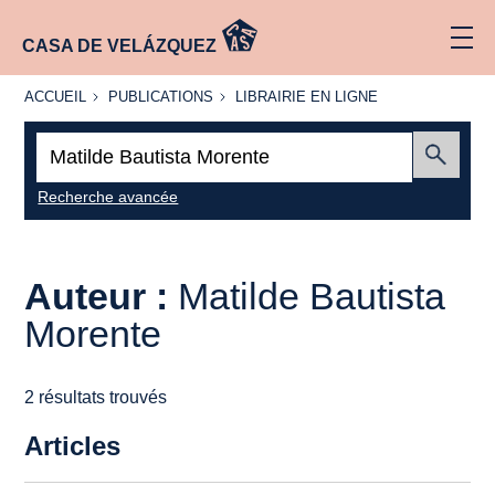
CASA DE VELÁZQUEZ
ACCUEIL
PUBLICATIONS
LIBRAIRIE
ACCUEIL
PUBLICATIONS
LIBRAIRIE EN LIGNE
EN LIGNE
Recherche
:
Envoyer
Recherche avancée
Auteur :
Matilde Bautista
Morente
2 résultats trouvés
Articles