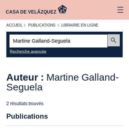
CASA DE VELÁZQUEZ
ACCUEIL
PUBLICATIONS
LIBRAIRIE
ACCUEIL
PUBLICATIONS
LIBRAIRIE EN LIGNE
EN LIGNE
Recherche
:
Envoyer
Recherche avancée
Auteur :
Martine Galland-
Seguela
2 résultats trouvés
Publications