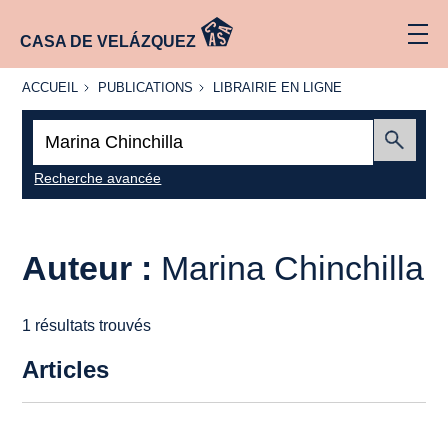
CASA DE VELÁZQUEZ
ACCUEIL
PUBLICATIONS
LIBRAIRIE
ACCUEIL
PUBLICATIONS
LIBRAIRIE EN LIGNE
EN LIGNE
Recherche
:
Envoyer
Recherche avancée
Auteur :
Marina Chinchilla
1 résultats trouvés
Articles