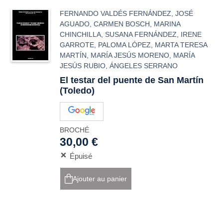
FERNANDO VALDÉS FERNÁNDEZ
,
JOSÉ
AGUADO
,
CARMEN BOSCH
,
MARINA
CHINCHILLA
,
SUSANA FERNÁNDEZ
,
IRENE
GARROTE
,
PALOMA LÓPEZ
,
MARTA TERESA
MARTÍN
,
MARÍA JESÚS MORENO
,
MARÍA
JESÚS RUBIO
,
ÁNGELES SERRANO
El testar del puente de San Martín
(Toledo)
BROCHÉ
30,00 €
Épuisé
Ajouter au panier