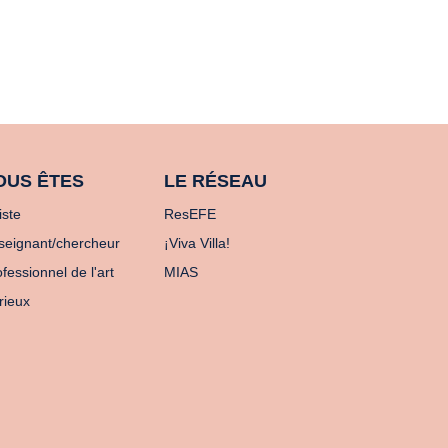
OUS ÊTES
LE RÉSEAU
iste
ResEFE
seignant/chercheur
¡Viva Villa!
fessionnel de l'art
MIAS
rieux