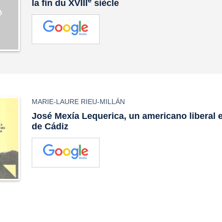
e
la fin du XVIII
siècle
MARIE-LAURE RIEU-MILLÁN
José Mexía Lequerica, un americano liberal 
de Cádiz