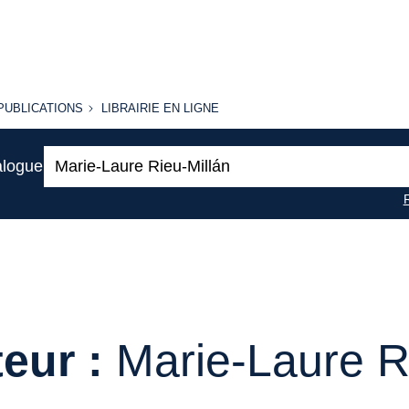
PUBLICATIONS
LIBRAIRIE
PUBLICATIONS
LIBRAIRIE EN LIGNE
EN LIGNE
Recherche
alogue
:
eur :
Marie-Laure R