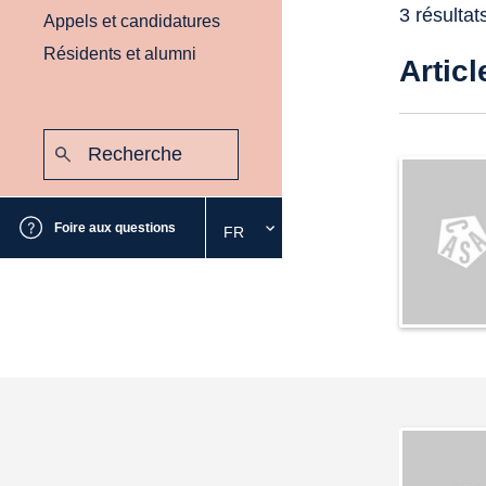
3 résultat
Appels et candidatures
Résidents et alumni
Articl
Recherche
:
Envoyer
Foire aux questions
FR
Sélectionnez
la
langue
souhaitée