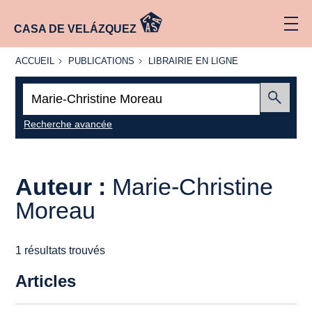
CASA DE VELÁZQUEZ
ACCUEIL
PUBLICATIONS
LIBRAIRIE
ACCUEIL
PUBLICATIONS
LIBRAIRIE EN LIGNE
EN LIGNE
Recherche
:
Envoyer
Recherche avancée
Auteur :
Marie-Christine
Moreau
1 résultats trouvés
Articles