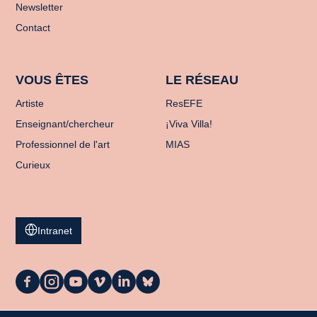
Newsletter
Contact
VOUS ÊTES
LE RÉSEAU
Artiste
ResEFE
Enseignant/chercheur
¡Viva Villa!
Professionnel de l'art
MIAS
Curieux
Intranet
La
La
La
La
La
La
Casa
Casa
Casa
Casa
Casa
Casa
sur
sur
sur
sur
sur
sur