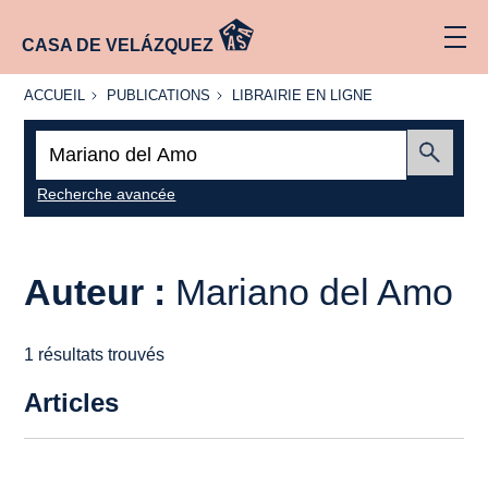
CASA DE VELÁZQUEZ
ACCUEIL
PUBLICATIONS
LIBRAIRIE
ACCUEIL
PUBLICATIONS
LIBRAIRIE EN LIGNE
EN LIGNE
Recherche
:
Envoyer
Recherche avancée
Auteur :
Mariano del Amo
1 résultats trouvés
Articles