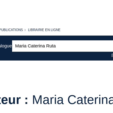
PUBLICATIONS
LIBRAIRIE
PUBLICATIONS
LIBRAIRIE EN LIGNE
EN LIGNE
Recherche
alogue
:
eur :
Maria Caterin