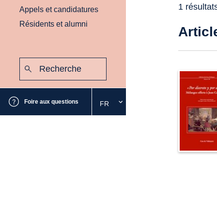
1 résultat
Appels et candidatures
Résidents et alumni
Articl
Recherche
:
Envoyer
Foire aux questions
FR
Sélectionnez
la
langue
souhaitée