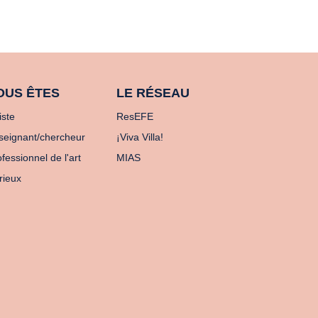
OUS ÊTES
LE RÉSEAU
iste
ResEFE
seignant/chercheur
¡Viva Villa!
fessionnel de l'art
MIAS
rieux