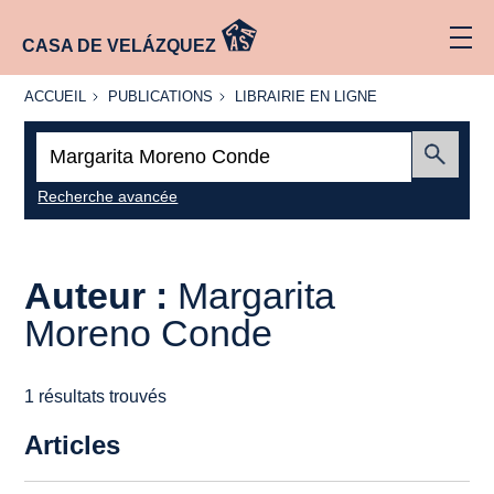
CASA DE VELÁZQUEZ
ACCUEIL
PUBLICATIONS
LIBRAIRIE
ACCUEIL
PUBLICATIONS
LIBRAIRIE EN LIGNE
EN LIGNE
Recherche
:
Envoyer
Recherche avancée
Auteur :
Margarita
Moreno Conde
1 résultats trouvés
Articles