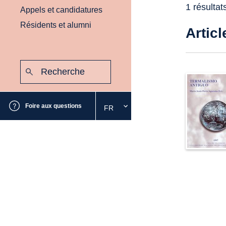
1 résultat
Appels et candidatures
Résidents et alumni
Articl
Recherche
:
Envoyer
Foire aux questions
FR
Sélectionnez
la
langue
souhaitée