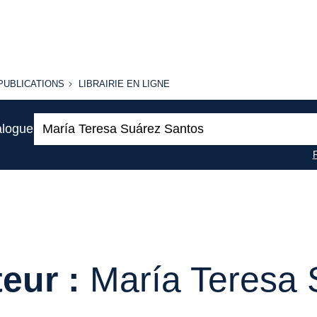
PUBLICATIONS
LIBRAIRIE
PUBLICATIONS
LIBRAIRIE EN LIGNE
EN LIGNE
Recherche
alogue
:
eur :
María Teresa 