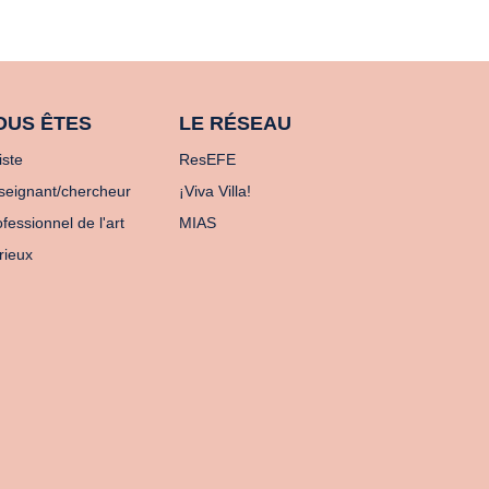
OUS ÊTES
LE RÉSEAU
iste
ResEFE
seignant/chercheur
¡Viva Villa!
fessionnel de l'art
MIAS
rieux