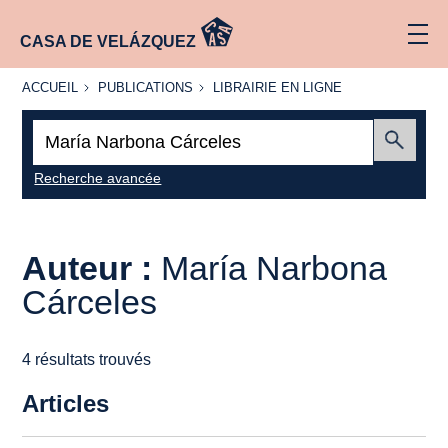
CASA DE VELÁZQUEZ
ACCUEIL
PUBLICATIONS
LIBRAIRIE
ACCUEIL
PUBLICATIONS
LIBRAIRIE EN LIGNE
EN LIGNE
Recherche
:
Envoyer
Recherche avancée
Auteur :
María Narbona
Cárceles
4 résultats trouvés
Articles