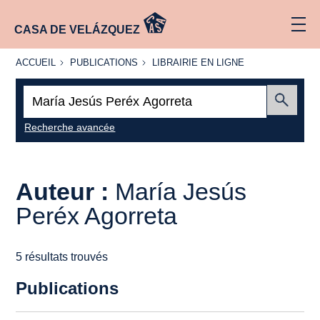
CASA DE VELÁZQUEZ
ACCUEIL
PUBLICATIONS
LIBRAIRIE
ACCUEIL
PUBLICATIONS
LIBRAIRIE EN LIGNE
EN LIGNE
Recherche
:
Envoyer
Recherche avancée
Auteur :
María Jesús
Peréx Agorreta
5 résultats trouvés
Publications