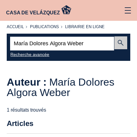
CASA DE VELÁZQUEZ
ACCUEIL
PUBLICATIONS
LIBRAIRIE
ACCUEIL
PUBLICATIONS
LIBRAIRIE EN LIGNE
EN LIGNE
Recherche
:
Envoyer
Recherche avancée
Auteur :
María Dolores
Algora Weber
1 résultats trouvés
Articles