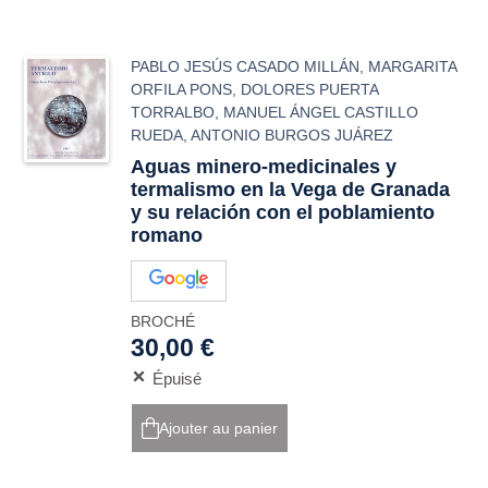
PABLO JESÚS CASADO MILLÁN
,
MARGARITA
ORFILA PONS
,
DOLORES PUERTA
TORRALBO
,
MANUEL ÁNGEL CASTILLO
RUEDA
,
ANTONIO BURGOS JUÁREZ
Aguas minero-medicinales y
termalismo en la Vega de Granada
y su relación con el poblamiento
romano
BROCHÉ
30,00 €
Épuisé
Ajouter au panier