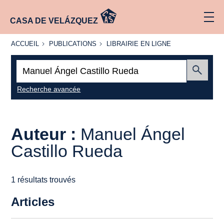
CASA DE VELÁZQUEZ
ACCUEIL
PUBLICATIONS
LIBRAIRIE
ACCUEIL
PUBLICATIONS
LIBRAIRIE EN LIGNE
EN LIGNE
Recherche
:
Envoyer
Recherche avancée
Auteur :
Manuel Ángel
Castillo Rueda
1 résultats trouvés
Articles