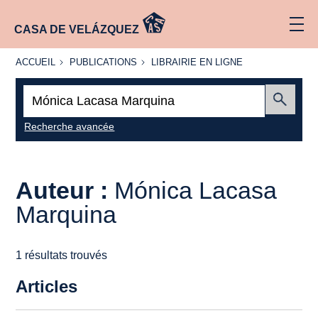
CASA DE VELÁZQUEZ
ACCUEIL
PUBLICATIONS
LIBRAIRIE
ACCUEIL
PUBLICATIONS
LIBRAIRIE EN LIGNE
EN LIGNE
Recherche
:
Envoyer
Recherche avancée
Auteur :
Mónica Lacasa
Marquina
1 résultats trouvés
Articles